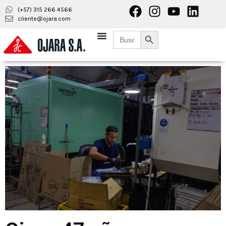
(+57) 315 266 4566
cliente@ojara.com
Botón de búsqueda
Buscar: