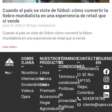
Cuando el país se viste de fútbol: cómo convertir la
fiebre mundialista en una experiencia de retail que
sí vende
junio 19, 2026
No hay comentarios
Cuando el país se viste de fútbol: cómo convertir la fiebre
mundialista en una experiencia de retail que sí vende
Leer más»
SOBRE
NUESTROS
TÉRMINOS
CONTÁCTO
SÍGUEN
OJARA
PRODUCTOS
Y
EN:
CONDICIONES
Contáctanos
Nosotros
Línea
Cr 42 Nro
Términos y
Internacional
básica
54ª155
condiciones
Sostenibilidad
Línea
Itagui,
Políticas
Videos
Premium
Colombia
de
Ojara
Accesorios
6042818786
privacidad
Hogar
cliente@ojara.c
Políticas
Agroindustrial