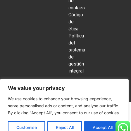
de
cookies
Código
de
ética
Política
del
sistema
de
gestión
integral
We value your privacy
Copyright © 2026 OJARA S.A. Todos los derechos reservados.
We use cookies to enhance your browsing experience,
serve personalised ads or content, and analyse our traffic.
By clicking "Accept All", you consent to our use of cookies.
Customise
Reject All
Accept All